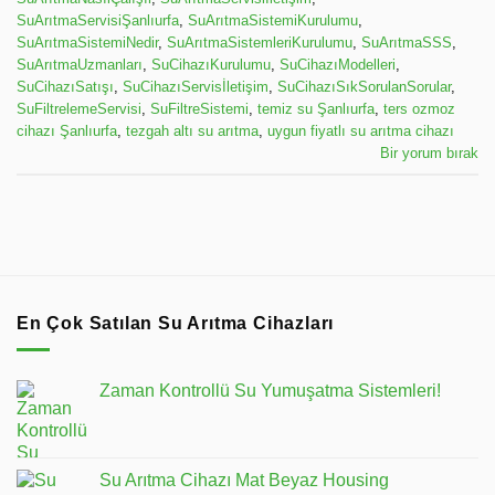
SuArıtmaServisiŞanlıurfa
,
SuArıtmaSistemiKurulumu
,
SuArıtmaSistemiNedir
,
SuArıtmaSistemleriKurulumu
,
SuArıtmaSSS
,
SuArıtmaUzmanları
,
SuCihazıKurulumu
,
SuCihazıModelleri
,
SuCihazıSatışı
,
SuCihazıServisİletişim
,
SuCihazıSıkSorulanSorular
,
SuFiltrelemeServisi
,
SuFiltreSistemi
,
temiz su Şanlıurfa
,
ters ozmoz
cihazı Şanlıurfa
,
tezgah altı su arıtma
,
uygun fiyatlı su arıtma cihazı
Bir yorum bırak
En Çok Satılan Su Arıtma Cihazları
Zaman Kontrollü Su Yumuşatma Sistemleri!
Su Arıtma Cihazı Mat Beyaz Housing