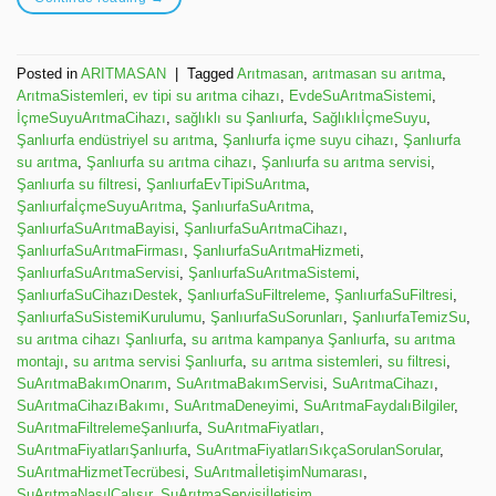
Posted in
ARITMASAN
|
Tagged
Arıtmasan
,
arıtmasan su arıtma
,
ArıtmaSistemleri
,
ev tipi su arıtma cihazı
,
EvdeSuArıtmaSistemi
,
İçmeSuyuArıtmaCihazı
,
sağlıklı su Şanlıurfa
,
SağlıklıİçmeSuyu
,
Şanlıurfa endüstriyel su arıtma
,
Şanlıurfa içme suyu cihazı
,
Şanlıurfa
su arıtma
,
Şanlıurfa su arıtma cihazı
,
Şanlıurfa su arıtma servisi
,
Şanlıurfa su filtresi
,
ŞanlıurfaEvTipiSuArıtma
,
ŞanlıurfaİçmeSuyuArıtma
,
ŞanlıurfaSuArıtma
,
ŞanlıurfaSuArıtmaBayisi
,
ŞanlıurfaSuArıtmaCihazı
,
ŞanlıurfaSuArıtmaFirması
,
ŞanlıurfaSuArıtmaHizmeti
,
ŞanlıurfaSuArıtmaServisi
,
ŞanlıurfaSuArıtmaSistemi
,
ŞanlıurfaSuCihazıDestek
,
ŞanlıurfaSuFiltreleme
,
ŞanlıurfaSuFiltresi
,
ŞanlıurfaSuSistemiKurulumu
,
ŞanlıurfaSuSorunları
,
ŞanlıurfaTemizSu
,
su arıtma cihazı Şanlıurfa
,
su arıtma kampanya Şanlıurfa
,
su arıtma
montajı
,
su arıtma servisi Şanlıurfa
,
su arıtma sistemleri
,
su filtresi
,
SuArıtmaBakımOnarım
,
SuArıtmaBakımServisi
,
SuArıtmaCihazı
,
SuArıtmaCihazıBakımı
,
SuArıtmaDeneyimi
,
SuArıtmaFaydalıBilgiler
,
SuArıtmaFiltrelemeŞanlıurfa
,
SuArıtmaFiyatları
,
SuArıtmaFiyatlarıŞanlıurfa
,
SuArıtmaFiyatlarıSıkçaSorulanSorular
,
SuArıtmaHizmetTecrübesi
,
SuArıtmaİletişimNumarası
,
SuArıtmaNasılÇalışır
,
SuArıtmaServisiİletişim
,