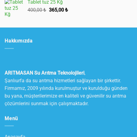
Tablet tuz 25 Kğ
Orijinal
Şu
400,00
₺
365,00
₺
fiyat:
andaki
400,00 ₺.
fiyat:
365,00 ₺.
Hakkımızda
ARITMASAN Su Arıtma Teknolojileri
,
Şanlıurfa da su arıtma hizmetleri sağlayan bir şirkettir.
Firmamız, 2009 yılında kurulmuştur ve kurulduğu günden
bu yana, müşterilerimize en kaliteli ve güvenilir su arıtma
çözümlerini sunmak için çalışmaktadır.
Menü
Anasayfa