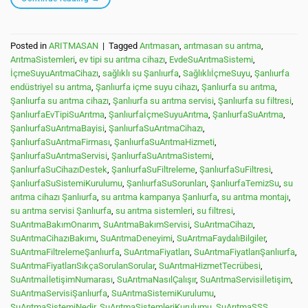
Posted in
ARITMASAN
|
Tagged
Arıtmasan
,
arıtmasan su arıtma
,
ArıtmaSistemleri
,
ev tipi su arıtma cihazı
,
EvdeSuArıtmaSistemi
,
İçmeSuyuArıtmaCihazı
,
sağlıklı su Şanlıurfa
,
SağlıklıİçmeSuyu
,
Şanlıurfa
endüstriyel su arıtma
,
Şanlıurfa içme suyu cihazı
,
Şanlıurfa su arıtma
,
Şanlıurfa su arıtma cihazı
,
Şanlıurfa su arıtma servisi
,
Şanlıurfa su filtresi
,
ŞanlıurfaEvTipiSuArıtma
,
ŞanlıurfaİçmeSuyuArıtma
,
ŞanlıurfaSuArıtma
,
ŞanlıurfaSuArıtmaBayisi
,
ŞanlıurfaSuArıtmaCihazı
,
ŞanlıurfaSuArıtmaFirması
,
ŞanlıurfaSuArıtmaHizmeti
,
ŞanlıurfaSuArıtmaServisi
,
ŞanlıurfaSuArıtmaSistemi
,
ŞanlıurfaSuCihazıDestek
,
ŞanlıurfaSuFiltreleme
,
ŞanlıurfaSuFiltresi
,
ŞanlıurfaSuSistemiKurulumu
,
ŞanlıurfaSuSorunları
,
ŞanlıurfaTemizSu
,
su
arıtma cihazı Şanlıurfa
,
su arıtma kampanya Şanlıurfa
,
su arıtma montajı
,
su arıtma servisi Şanlıurfa
,
su arıtma sistemleri
,
su filtresi
,
SuArıtmaBakımOnarım
,
SuArıtmaBakımServisi
,
SuArıtmaCihazı
,
SuArıtmaCihazıBakımı
,
SuArıtmaDeneyimi
,
SuArıtmaFaydalıBilgiler
,
SuArıtmaFiltrelemeŞanlıurfa
,
SuArıtmaFiyatları
,
SuArıtmaFiyatlarıŞanlıurfa
,
SuArıtmaFiyatlarıSıkçaSorulanSorular
,
SuArıtmaHizmetTecrübesi
,
SuArıtmaİletişimNumarası
,
SuArıtmaNasılÇalışır
,
SuArıtmaServisiİletişim
,
SuArıtmaServisiŞanlıurfa
,
SuArıtmaSistemiKurulumu
,
SuArıtmaSistemiNedir
,
SuArıtmaSistemleriKurulumu
,
SuArıtmaSSS
,