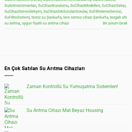
SuArıtmaUzmanları
,
SuCihazıKurulumu
,
SuCihazıModelleri
,
SuCihazıSatışı
,
SuCihazıServisİletişim
,
SuCihazıSıkSorulanSorular
,
SuFiltrelemeServisi
,
SuFiltreSistemi
,
temiz su Şanlıurfa
,
ters ozmoz cihazı Şanlıurfa
,
tezgah altı
su arıtma
,
uygun fiyatlı su arıtma cihazı
Bir yorum bırak
En Çok Satılan Su Arıtma Cihazları
Zaman Kontrollü Su Yumuşatma Sistemleri!
Su Arıtma Cihazı Mat Beyaz Housing