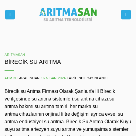
İçeriğe
atla
ARITMASAN
BİRECİK SU ARITMA
ADMIN
TARAFINDAN
16 NISAN 2024
TARIHINDE YAYINLANDI
Birecik su Arıtma Firması Olarak Şanlıurfa ili Birecik
ve ilçesinde su arıtma sistemleri,su arıtma cihazı,su
arıtma bakımı,su arıtma tamiri. her marka su
arıtma cihazlarının orijinal filtre değişimi ayrıca evsel su
arıtma endüstriyel su arıtma. Birecik Su Arıtma Olarak Kuyu
suyu arıtma.artezyen suyu arıtma ve yumuşatma sistemleri