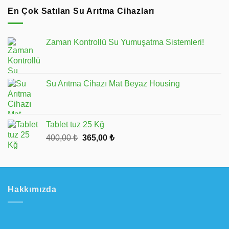
En Çok Satılan Su Arıtma Cihazları
Zaman Kontrollü Su Yumuşatma Sistemleri!
Su Arıtma Cihazı Mat Beyaz Housing
Tablet tuz 25 Kğ
Orijinal
Şu
400,00
₺
365,00
₺
fiyat:
andaki
400,00 ₺.
fiyat:
365,00 ₺.
Hakkımızda