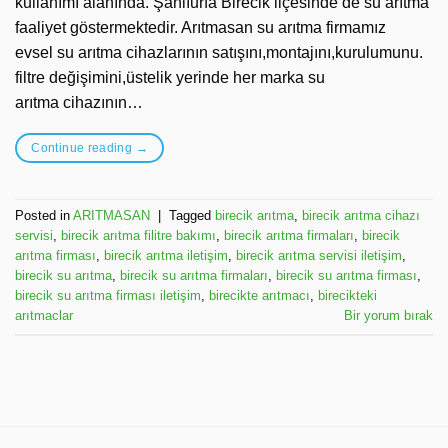
kullanımı alanında. Şanlıurfa Birecik ilçesinde de su arıtma
faaliyet göstermektedir. Arıtmasan su arıtma firmamız
evsel su arıtma cihazlarının satışını,montajını,kurulumunu.
filtre değişimini,üstelik yerinde her marka su
arıtma cihazının…
Continue reading
→
Posted in
ARITMASAN
|
Tagged
birecik arıtma
,
birecik arıtma cihazı
servisi
,
birecik arıtma filitre bakımı
,
birecik arıtma firmaları
,
birecik
arıtma firması
,
birecik arıtma iletişim
,
birecik arıtma servisi iletişim
,
birecik su arıtma
,
birecik su arıtma firmaları
,
birecik su arıtma firması
,
birecik su arıtma firması iletişim
,
birecikte arıtmacı
,
birecikteki
arıtmaclar
Bir yorum bırak