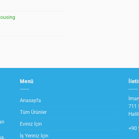
Housing
Menü
İlet
İmam
Anasayfa
711 
Tüm Ürünler
Hali
an
Eviniz İçin
+90 
İş Yeriniz İçin
a,