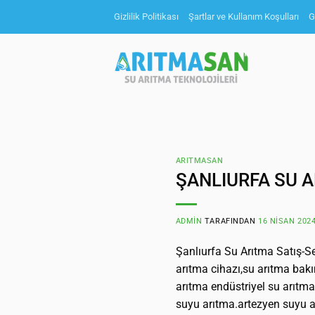
İçeriğe
Gizlilik Politikası
Şartlar ve Kullanım Koşulları
G
atla
ARITMASAN
ŞANLIURFA SU 
ADMIN
TARAFINDAN
16 NISAN 202
Şanlıurfa Su Arıtma Satış-Se
arıtma cihazı,su arıtma bakım
arıtma endüstriyel su arıtm
suyu arıtma.artezyen suyu a