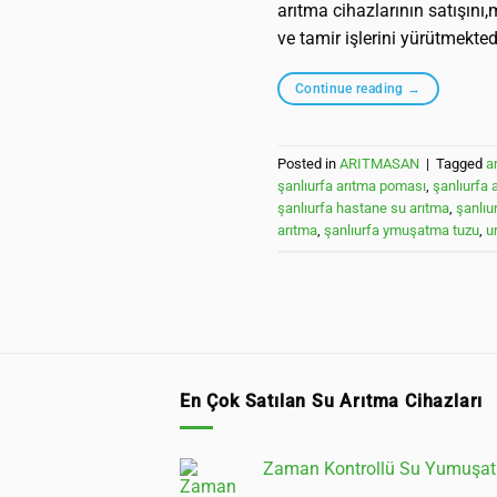
arıtma cihazlarının satışını
ve tamir işlerini yürütmekte
Continue reading
→
Posted in
ARITMASAN
|
Tagged
a
şanlıurfa arıtma poması
,
şanlıurfa 
şanlıurfa hastane su arıtma
,
şanlıur
arıtma
,
şanlıurfa ymuşatma tuzu
,
u
En Çok Satılan Su Arıtma Cihazları
Zaman Kontrollü Su Yumuşatm