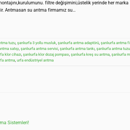
,montajını,kurulumunu. filtre değişimini,üstelik yerinde her mark
dir. Arıtmasan su arıtma firmamız su…
rıtma tuzu
,
şanlıurfa 3 yollu musluk
,
şanlıurfa arıtma adaptörü
,
şanlıurfa arıtma fil
arıtma satışı
,
şanlıurfa arıtma servisi
,
şanlıurfa arıtma tankı
,
şanlıurfa arıtma tuzu
fa klor cihazı
,
şanlıurfa klor dozaj pompası
,
şanlıurfa kreş su arıtma
,
şanlıurfa m
rfa arıtma
,
urfa endüstriyel arıtma
a Sistemleri!