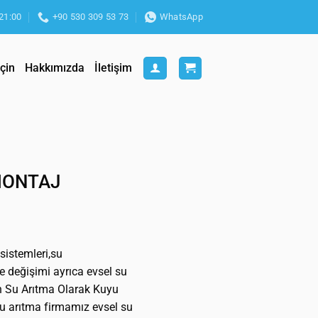
 21:00
+90 530 309 53 73
WhatsApp
İçin
Hakkımızda
İletişim
MONTAJ
sistemleri,su
re değişimi ayrıca evsel su
n Su Arıtma Olarak Kuyu
u arıtma firmamız evsel su