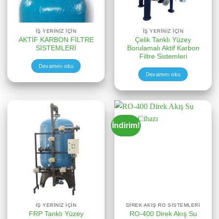
İŞ YERINIZ İÇIN
İŞ YERINIZ İÇIN
AKTİF KARBON FİLTRE
Çelik Tanklı Yüzey
SİSTEMLERİ
Borulamalı Aktif Karbon
Filtre Sistemleri
Devamını oku
Devamını oku
İndirim!
İŞ YERINIZ İÇIN
DIREK AKIŞ RO SISTEMLERI
FRP Tanklı Yüzey
RO-400 Direk Akış Su