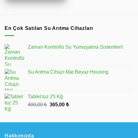
En Çok Satılan Su Arıtma Cihazları
Zaman Kontrollü Su Yumuşatma Sistemleri!
Su Arıtma Cihazı Mat Beyaz Housing
Tablet tuz 25 Kğ
Orijinal
Şu
400,00
₺
365,00
₺
fiyat:
andaki
400,00 ₺.
fiyat:
365,00 ₺.
Hakkımızda