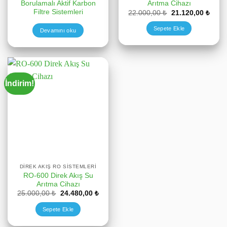
Borulamalı Aktif Karbon
Arıtma Cihazı
Filtre Sistemleri
Orijinal
Şu
22.000,00
₺
21.120,00
₺
fiyat:
andak
22.000,00 ₺.
fiyat:
Sepete Ekle
Devamını oku
21.12
İndirim!
DIREK AKIŞ RO SISTEMLERI
RO-600 Direk Akış Su
Arıtma Cihazı
Orijinal
Şu
25.000,00
₺
24.480,00
₺
fiyat:
andaki
25.000,00 ₺.
fiyat:
Sepete Ekle
24.480,00 ₺.