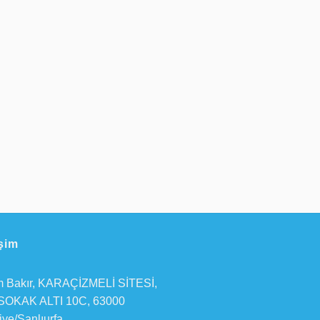
işim
 Bakır, KARAÇİZMELİ SİTESİ,
SOKAK ALTI 10C, 63000
iye/Şanlıurfa