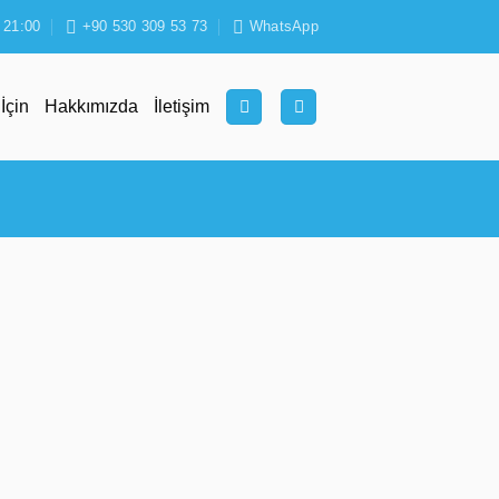
 21:00
+90 530 309 53 73
WhatsApp
 İçin
Hakkımızda
İletişim