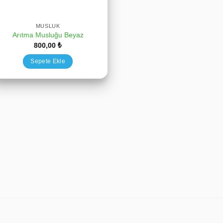
MUSLUK
Arıtma Musluğu Beyaz
800,00
₺
Sepete Ekle
ı