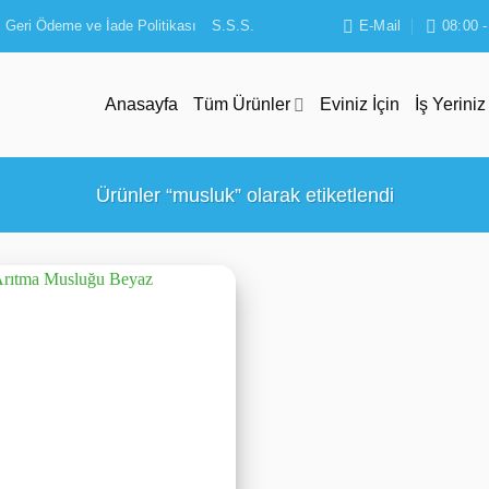
Geri Ödeme ve İade Politikası
S.S.S.
E-Mail
08:00 -
Anasayfa
Tüm Ürünler
Eviniz İçin
İş Yeriniz
Ürünler “musluk” olarak etiketlendi