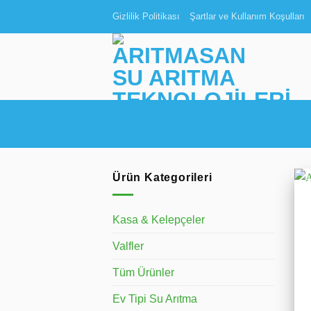
İçeriğe
Gizlilik Politikası
Şartlar ve Kullanım Koşulları
atla
Ürün Kategorileri
Kasa & Kelepçeler
Valfler
Tüm Ürünler
Ev Tipi Su Arıtma