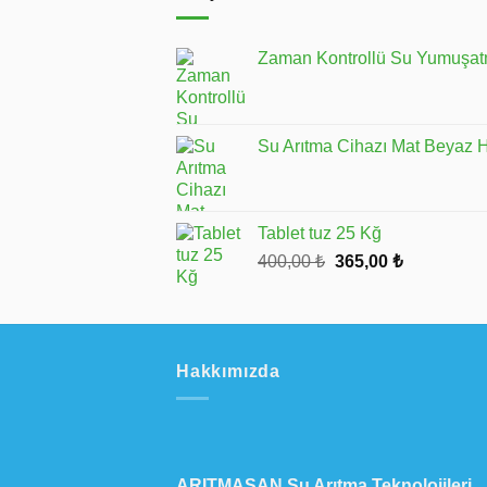
Zaman Kontrollü Su Yumuşatm
Su Arıtma Cihazı Mat Beyaz 
Tablet tuz 25 Kğ
Orijinal
Şu
400,00
₺
365,00
₺
fiyat:
andaki
400,00 ₺.
fiyat:
365,00 ₺.
Hakkımızda
ARITMASAN Su Arıtma Teknolojileri
,