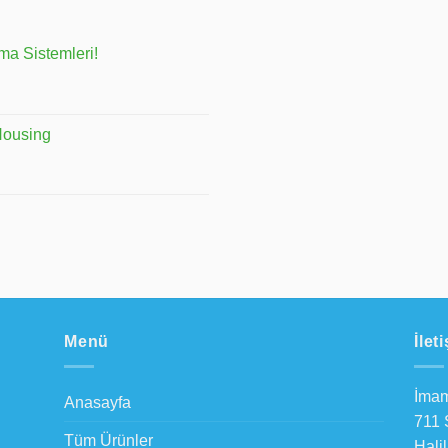
a Sistemleri!
Housing
Menü
İlet
İmam
Anasayfa
711 
Tüm Ürünler
Halil