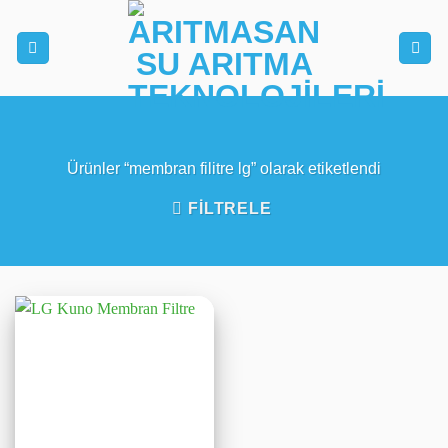
İçeriğe
atla
Ürünler “membran filitre lg” olarak etiketlendi
FILTRELE